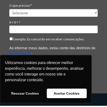
O que precisa?*
6 + 6 = ?
Exemplo: Eu concordo em receber comunicações.
Ao informar meus dados, estou ciente das diretrizes do 
Termo de Uso
.
Utilizamos cookies para oferecer melhor
experiência, melhorar o desempenho, analisar
Pesquisar
como você interage em nosso site e
personalizar conteúdo.
Recusar Cookies
Aceitar Cookies
Copyright © 2021. Todos os direitos reservados.